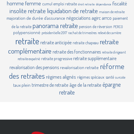
homme femme
fiscalité
cumul emploi retraite
droit retraite
dépendance
insolite retraite
liquidation de retraite
maison de retraite
négociations agirc arrco
majoration de durée d’assurance
paiement
panorama retraite
de la retraite
pension de réversion
PERCO
polypensionné
présidentielle 2017
rachat de trimestres
relevé de carrière
retraite
retraite
retraite anticipée
retraite chapeau
complémentaire
retraite des fonctionnaires
retraite dirigeant
retraite supplémentaire
retraite progressive
retraite expatrié
réforme
revalorisation des pensions
revalorisation retraite
des retraites
régimes alignés
régimes spéciaux
santé
surcote
épargne
âge de la retraite
trimestre de retraite
taux plein
retraite