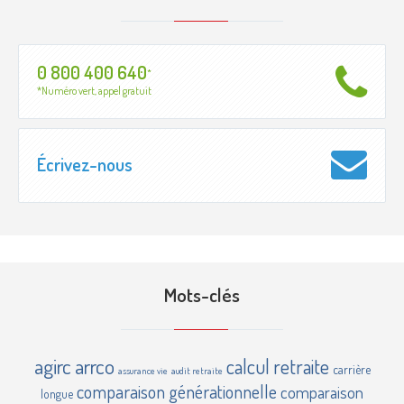
0 800 400 640
*
*Numéro vert, appel gratuit
Écrivez-nous
Mots-clés
agirc
arrco
calcul retraite
carrière
assurance vie
audit retraite
comparaison générationnelle
comparaison
longue