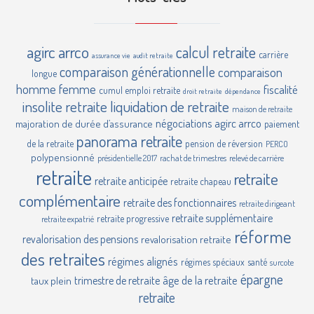
agirc
arrco
calcul retraite
carrière
assurance vie
audit retraite
comparaison générationnelle
comparaison
longue
homme femme
fiscalité
cumul emploi retraite
droit retraite
dépendance
insolite retraite
liquidation de retraite
maison de retraite
négociations agirc arrco
majoration de durée d’assurance
paiement
panorama retraite
de la retraite
pension de réversion
PERCO
polypensionné
présidentielle 2017
rachat de trimestres
relevé de carrière
retraite
retraite
retraite anticipée
retraite chapeau
complémentaire
retraite des fonctionnaires
retraite dirigeant
retraite supplémentaire
retraite progressive
retraite expatrié
réforme
revalorisation des pensions
revalorisation retraite
des retraites
régimes alignés
régimes spéciaux
santé
surcote
épargne
âge de la retraite
trimestre de retraite
taux plein
retraite