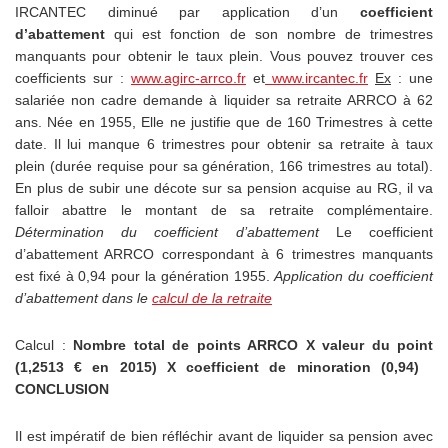
IRCANTEC diminué par application d’un
coefficient
d’abattement
qui est fonction de son nombre de trimestres
manquants pour obtenir le taux plein. Vous pouvez trouver ces
coefficients sur :
www.agirc-arrco.fr
et
www.ircantec.fr
Ex
: une
salariée non cadre demande à liquider sa retraite ARRCO à 62
ans. Née en 1955, Elle ne justifie que de 160 Trimestres à cette
date. Il lui manque 6 trimestres pour obtenir sa retraite à taux
plein (durée requise pour sa génération, 166 trimestres au total).
En plus de subir une décote sur sa pension acquise au RG, il va
falloir abattre le montant de sa retraite complémentaire.
Détermination du coefficient d’abattement
Le coefficient
d’abattement ARRCO correspondant à 6 trimestres manquants
est fixé à 0,94 pour la génération 1955.
Application du coefficient
d’abattement dans le
calcul de la retraite
Calcul :
Nombre total de points ARRCO X valeur du point
(1,2513 € en 2015) X
coefficient de minoration (0,94)
CONCLUSION
Il est impératif de bien réfléchir avant de liquider sa pension avec