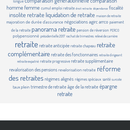
comparaison générationnelle
comparaison
longue
homme femme
fiscalité
cumul emploi retraite
droit retraite
dépendance
insolite retraite
liquidation de retraite
maison de retraite
négociations agirc arrco
majoration de durée d’assurance
paiement
panorama retraite
de la retraite
pension de réversion
PERCO
polypensionné
présidentielle 2017
rachat de trimestres
relevé de carrière
retraite
retraite
retraite anticipée
retraite chapeau
complémentaire
retraite des fonctionnaires
retraite dirigeant
retraite supplémentaire
retraite progressive
retraite expatrié
réforme
revalorisation des pensions
revalorisation retraite
des retraites
régimes alignés
régimes spéciaux
santé
surcote
épargne
âge de la retraite
trimestre de retraite
taux plein
retraite