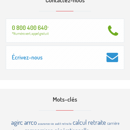
0 800 400 640
*
*Numéro vert, appel gratuit
Écrivez-nous
Mots-clés
agirc
arrco
calcul retraite
carrière
assurance vie
audit retraite