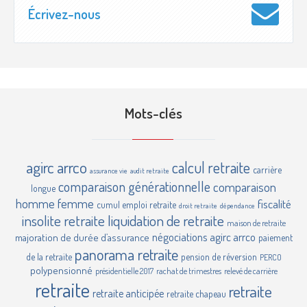
Écrivez-nous
Mots-clés
agirc
arrco
calcul retraite
carrière
assurance vie
audit retraite
comparaison générationnelle
comparaison
longue
homme femme
fiscalité
cumul emploi retraite
droit retraite
dépendance
insolite retraite
liquidation de retraite
maison de retraite
négociations agirc arrco
majoration de durée d’assurance
paiement
panorama retraite
de la retraite
pension de réversion
PERCO
polypensionné
présidentielle 2017
rachat de trimestres
relevé de carrière
retraite
retraite
retraite anticipée
retraite chapeau