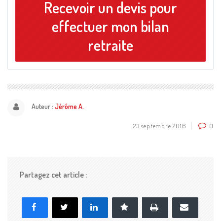
Recevoir un devis pour
effectuer mon bilan
retraite
Auteur :
Jérôme A.
23 septembre 2016
0
Partagez cet article :
Imprimer
Facebook
X
LinkedIn
Marque-page
E-
mail