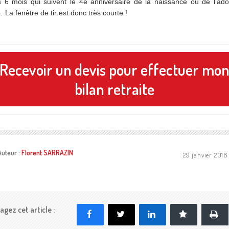
s 6 mois qui suivent le 4e anniversaire de la naissance ou de l’ado
… La fenêtre de tir est donc très courte !
Recevoir un devis pour effectuer mo
bilan retraite
Auteur :
Florent SARRAZIN
29 janvier 2016
agez cet article :
Impr
Facebook
X
LinkedIn
Marque-p