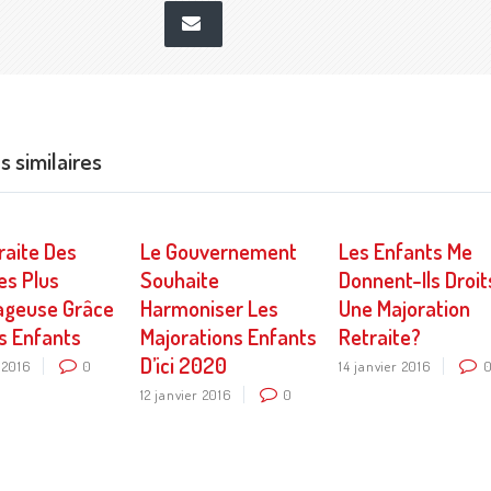
E-mail
es similaires
raite Des
Le Gouvernement
Les Enfants Me
s Plus
Souhaite
Donnent-Ils Droit
ageuse Grâce
Harmoniser Les
Une Majoration
s Enfants
Majorations Enfants
Retraite?
D’ici 2020
 2016
0
14 janvier 2016
12 janvier 2016
0