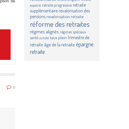
ption de
retraite
retraite progressive
expatrié
supplémentaire
revalorisation des
pensions
revalorisation retraite
réforme des retraites
régimes alignés
régimes spéciaux
n
trimestre de
taux plein
santé
surcote
épargne
âge de la retraite
retraite
retraite
0
imer
age