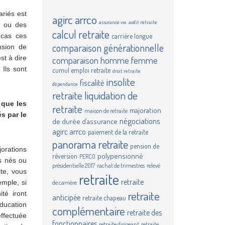
ariés est
agirc
arrco
assurance vie
audit retraite
é ou des
calcul retraite
 cas ces
carrière longue
comparaison générationnelle
nsion de
st à dire
comparaison homme femme
 Ils sont
cumul emploi retraite
droit retraite
insolite
fiscalité
dépendance
retraite
liquidation de
 que les
retraite
majoration
maison de retraite
s par le
négociations
de durée d’assurance
agirc arrco
paiement de la retraite
panorama retraite
pension de
jorations
polypensionné
réversion
PERCO
s nés ou
présidentielle 2017
rachat de trimestres
relevé
te, vous
retraite
retraite
emple, si
de carrière
retraite
té iront
anticipée
retraite chapeau
éducation
complémentaire
retraite des
effectuée
fonctionnaires
retraite dirigeant
retraite