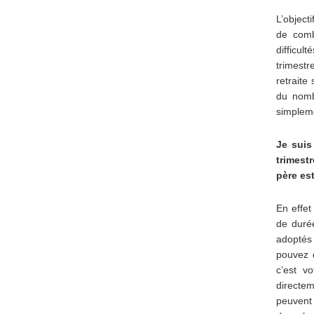
L’object
de combl
difficul
trimest
retraite
du nombr
simpleme
Je suis
trimest
père es
En effet
de duré
adoptés
pouvez 
c’est vo
directem
peuvent 