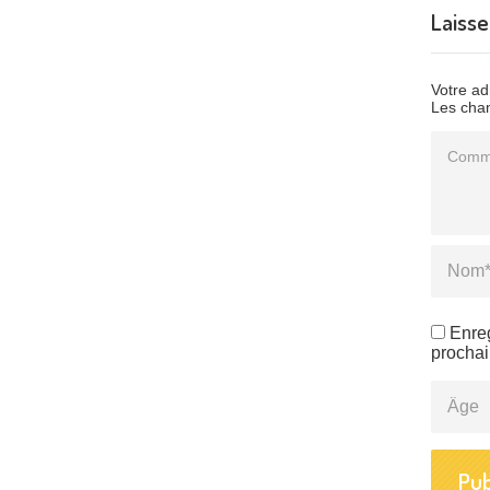
Laiss
Votre ad
Les cham
Commen
Name
*
Enre
procha
Âge