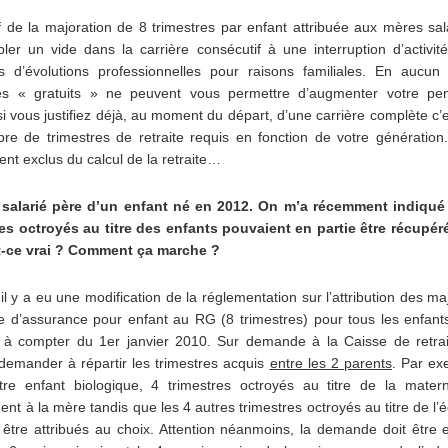
if de la majoration de 8 trimestres par enfant attribuée aux mères sal
er un vide dans la carrière consécutif à une interruption d’activit
tés d’évolutions professionnelles pour raisons familiales. En aucun
res « gratuits » ne peuvent vous permettre d’augmenter votre pe
 si vous justifiez déjà, au moment du départ, d’une carrière complète c’e
e de trimestres de retraite requis en fonction de votre génération.
nt exclus du calcul de la retraite…
 salarié père d’un enfant né en 2012. On m’a récemment indiqué
res octroyés au titre des enfants pouvaient en partie être récupéré
t-ce vrai ? Comment ça marche ?
 il y a eu une modification de la réglementation sur l’attribution des ma
e d’assurance pour enfant au RG (8 trimestres) pour tous les enfant
 à compter du 1er janvier 2010. Sur demande à la Caisse de retrai
demander à répartir les trimestres acquis
entre les 2 parents
. Par ex
tre enfant biologique, 4 trimestres octroyés au titre de la materni
ent à la mère tandis que les 4 autres trimestres octroyés au titre de l’
être attribués au choix. Attention néanmoins, la demande doit être 