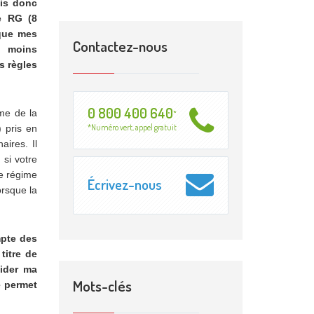
ais donc
e RG (8
 que mes
Contactez-nous
, moins
s règles
0 800 400 640
ime de la
*
*Numéro vert, appel gratuit
) pris en
aires. Il
si votre
le régime
Écrivez-nous
orsque la
mpte des
titre de
uider ma
Mots-clés
e permet