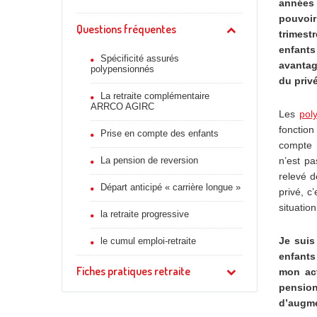
années 
pouvoi
Questions fréquentes
trimest
enfant
Spécificité assurés
avantag
polypensionnés
du priv
La retraite complémentaire
ARRCO AGIRC
Les
pol
fonction
Prise en compte des enfants
compte e
La pension de reversion
n’est pa
relevé d
Départ anticipé « carrière longue »
privé, c
situation
la retraite progressive
Je suis
le cumul emploi-retraite
enfants
Fiches pratiques retraite
mon act
pension
d’augme