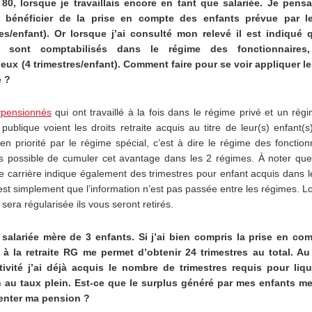
80, lorsque je travaillais encore en tant que salariée. Je pens
r bénéficier de la prise en compte des enfants prévue par l
res/enfant). Or lorsque j’ai consulté mon relevé il est indiqué
s sont comptabilisés dans le régime des fonctionnaires
eux (4 trimestres/enfant). Comment faire pour se voir appliquer le
é ?
ypensionnés
qui ont travaillé à la fois dans le régime privé et un rég
 publique voient les droits retraite acquis au titre de leur(s) enfant(s
n priorité par le régime spécial, c’est à dire le régime des fonctionn
s possible de cumuler cet avantage dans les 2 régimes. À noter que 
e carrière indique également des trimestres pour enfant acquis dans 
’est simplement que l’information n’est pas passée entre les régimes. L
 sera régularisée ils vous seront retirés.
 salariée mère de 3 enfants. Si j’ai bien compris la prise en co
 à la retraite RG me permet d’obtenir 24 trimestres au total. Au 
ivité j’ai déjà acquis le nombre de trimestres requis pour liq
 au taux plein. Est-ce que le surplus généré par mes enfants m
nter ma pension ?