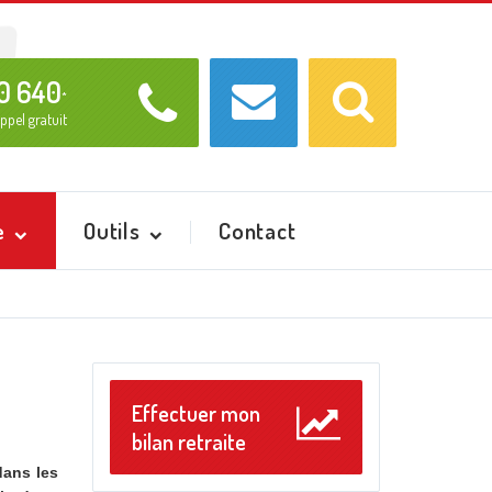
Recherche
Ok
0 640
*
ppel gratuit
e
Outils
Contact
Effectuer mon
bilan retraite
dans les