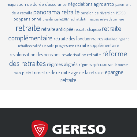
négociations agirc arrco
majoration de durée d’assurance
paiement
panorama retraite
de la retraite
pension de réversion
PERCO
polypensionné
présidentielle 2017
rachat de trimestres
relevé de carrière
retraite
retraite
retraite anticipée
retraite chapeau
complémentaire
retraite des fonctionnaires
retraite dirigeant
retraite supplémentaire
retraite progressive
retraite expatrié
réforme
revalorisation des pensions
revalorisation retraite
des retraites
régimes alignés
régimes spéciaux
santé
surcote
épargne
âge de la retraite
trimestre de retraite
taux plein
retraite