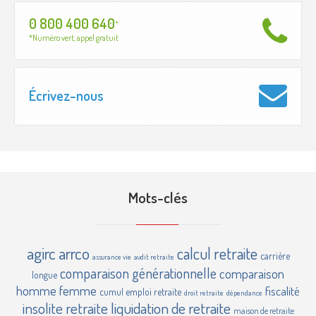
0 800 400 640
*
*Numéro vert, appel gratuit
Écrivez-nous
Mots-clés
agirc
arrco
calcul retraite
carrière
assurance vie
audit retraite
comparaison générationnelle
comparaison
longue
homme femme
fiscalité
cumul emploi retraite
droit retraite
dépendance
insolite retraite
liquidation de retraite
maison de retraite