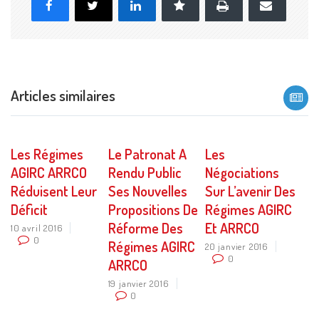
Imprimer
Facebook
X
LinkedIn
Marque-page
E-
mail
Articles similaires
Les Régimes
Le Patronat A
Les
AGIRC ARRCO
Rendu Public
Négociations
Réduisent Leur
Ses Nouvelles
Sur L’avenir Des
Déficit
Propositions De
Régimes AGIRC
Réforme Des
Et ARRCO
10 avril 2016
0
Régimes AGIRC
20 janvier 2016
0
ARRCO
19 janvier 2016
0