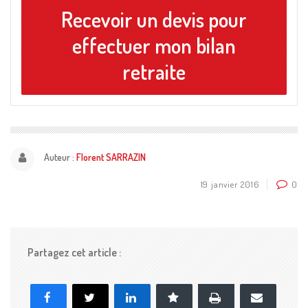
Recevoir un devis pour
effectuer mon bilan
retraite
Auteur :
Florent SARRAZIN
19 janvier 2016
0
Partagez cet article :
Imprimer
Facebook
X
LinkedIn
Marque-page
E-