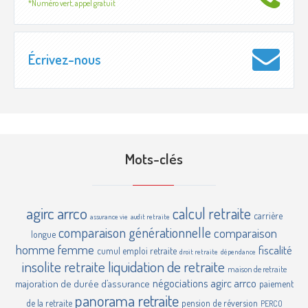
*Numéro vert, appel gratuit
Écrivez-nous
Mots-clés
agirc
arrco
calcul retraite
carrière
assurance vie
audit retraite
comparaison générationnelle
comparaison
longue
homme femme
fiscalité
cumul emploi retraite
droit retraite
dépendance
insolite retraite
liquidation de retraite
maison de retraite
négociations agirc arrco
majoration de durée d’assurance
paiement
panorama retraite
de la retraite
pension de réversion
PERCO