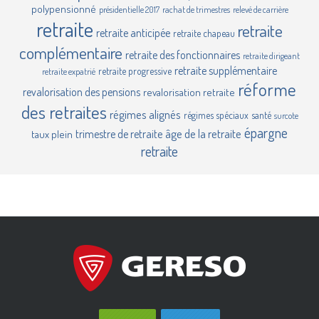
polypensionné
présidentielle 2017
rachat de trimestres
relevé de carrière
retraite
retraite
retraite anticipée
retraite chapeau
complémentaire
retraite des fonctionnaires
retraite dirigeant
retraite supplémentaire
retraite progressive
retraite expatrié
réforme
revalorisation des pensions
revalorisation retraite
des retraites
régimes alignés
régimes spéciaux
santé
surcote
épargne
âge de la retraite
trimestre de retraite
taux plein
retraite