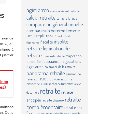
agirc
arrco
assurance vie
audit retraite
és
calcul retraite
carrière longue
comparaison générationnelle
comparaison homme femme
cumul emploi retraite
droit retraite
ension de
insolite
fiscalité
dépendance
nse », au
retraite
liquidation de
ontinue à
retraite
 justifier
majoration
maison de retraite
négociations
de durée d’assurance
agirc arrco
paiement de la retraite
panorama retraite
pension de
polypensionné
réversion
PERCO
 (non
présidentielle 2017
rachat de trimestres
relevé
les
)
retraite
retraite
de carrière
retraite
anticipée
retraite chapeau
complémentaire
onditions
retraite des
an. Cette
fonctionnaires
retraite dirigeant
retraite