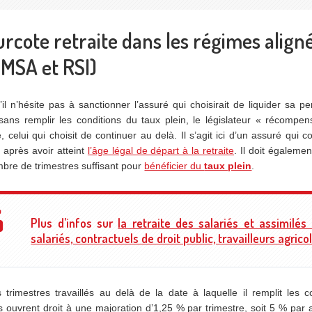
urcote retraite dans les régimes align
 MSA et RSI)
’il n’hésite pas à sanctionner l’assuré qui choisirait de liquider sa p
 sans remplir les conditions du taux plein, le législateur « récompe
e, celui qui choisit de continuer au delà. Il s’agit ici d’un assuré qui c
er après avoir atteint
l’âge légal de départ à la retraite
. Il doit également
bre de trimestres suffisant pour
bénéficier du
taux plein
.
Plus d’infos sur
la retraite des salariés et assimilés
salariés, contractuels de droit public, travailleurs agrico
 trimestres travaillés au delà de la date à laquelle il remplit les c
s ouvrent droit à une majoration d’1,25 % par trimestre, soit 5 % par 