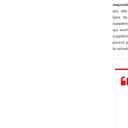
majorat
qui, ell
faire de
suppléme
qui souh
suppléme
pourra p
la retrait