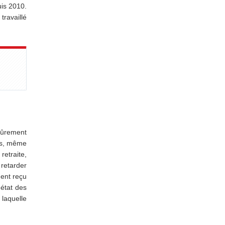
uis 2010.
travaillé
mûrement
uis, même
retraite,
 retarder
ent reçu
 état des
 laquelle