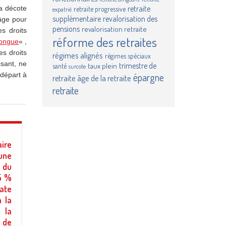
retraite
la décote
retraite progressive
expatrié
supplémentaire
revalorisation des
’âge pour
pensions
revalorisation retraite
es droits
réforme des retraites
longue
« ,
es droits
régimes alignés
régimes spéciaux
isant, ne
trimestre de
taux plein
santé
surcote
épargne
départ à
âge de la retraite
retraite
retraite
aire
’une
 du
25 %
date
à la
s la
r de