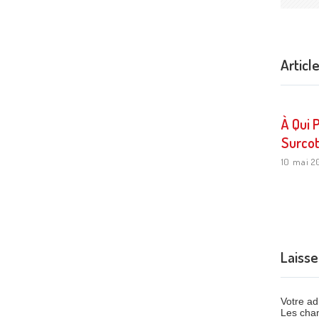
Articl
À Qui 
Surcot
10 mai 2
Laiss
Votre ad
Les cham