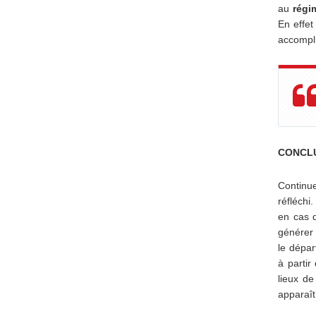
au
régi
En effet
accompli
CONCL
Continu
réfléchi
en cas
générer 
le dépar
à partir
lieux de
apparaît