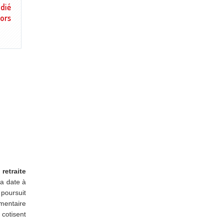
adié
lors
e
retraite
la date à
 poursuit
émentaire
 cotisent