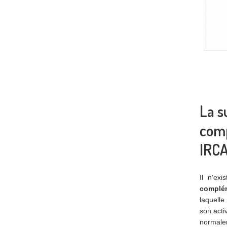
La s
comp
IRC
Il n’ex
complé
laquelle
son acti
normalem