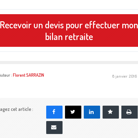
Recevoir un devis pour effectuer mo
bilan retraite
Auteur :
Florent SARRAZIN
8 janvier 2016
agez cet article :
Impr
Facebook
X
LinkedIn
Marque-p
E-mail