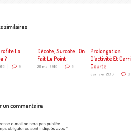
es similaires
Profite La
Décote, Surcote : On
Prolongation
e ?
Fait Le Point
D’activité Et Carr
Courte
016
0
28 mai 2016
0
3 janvier 2016
0
er un commentaire
resse e-mail ne sera pas publiée.
ps obligatoires sont indiqués avec *