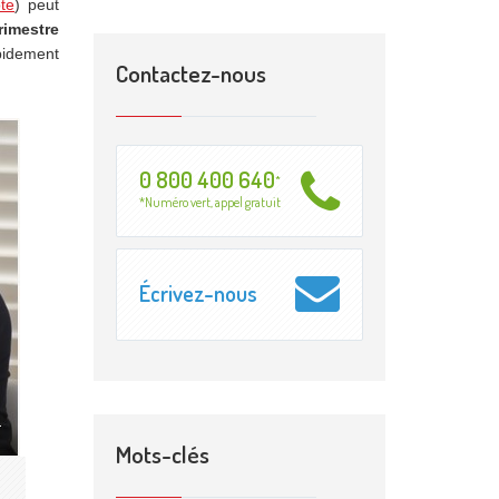
te
) peut
imestre
apidement
Contactez-nous
0 800 400 640
*
*Numéro vert, appel gratuit
Écrivez-nous
Mots-clés