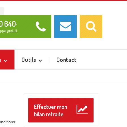
Recherche
Ok
0 640
*
ppel gratuit
e
Outils
Contact
Effectuer mon
bilan retraite
onditions