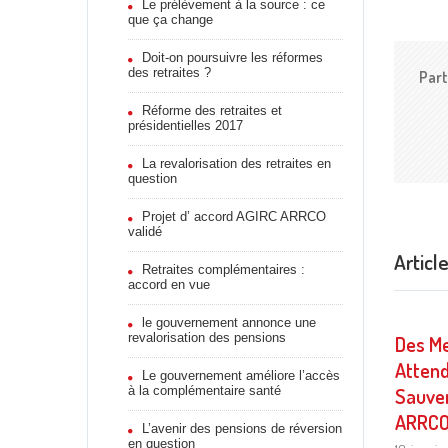
Le prélèvement à la source : ce
que ça change
Doit-on poursuivre les réformes
des retraites ?
Part
Réforme des retraites et
présidentielles 2017
La revalorisation des retraites en
question
Projet d’ accord AGIRC ARRCO
validé
Articl
Retraites complémentaires :
accord en vue
le gouvernement annonce une
revalorisation des pensions
Des M
Atten
Le gouvernement améliore l’accès
à la complémentaire santé
Sauver
ARRC
L’avenir des pensions de réversion
en question