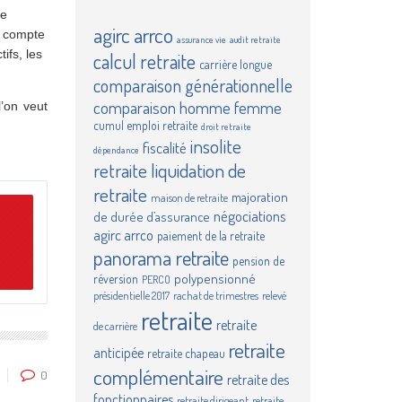
de
agirc
arrco
en compte
assurance vie
audit retraite
ifs, les
calcul retraite
carrière longue
comparaison générationnelle
comparaison homme femme
’on veut
cumul emploi retraite
droit retraite
insolite
fiscalité
dépendance
retraite
liquidation de
retraite
majoration
maison de retraite
négociations
n
de durée d’assurance
agirc arrco
paiement de la retraite
panorama retraite
pension de
polypensionné
réversion
PERCO
présidentielle 2017
rachat de trimestres
relevé
retraite
retraite
de carrière
retraite
anticipée
retraite chapeau
complémentaire
0
retraite des
fonctionnaires
retraite dirigeant
retraite