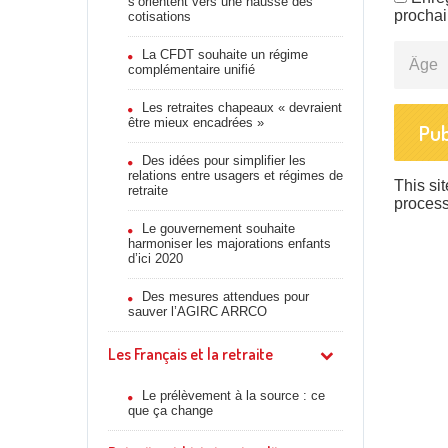
s’orientent vers une hausse des
procha
cotisations
Âge
La CFDT souhaite un régime
complémentaire unifié
Les retraites chapeaux « devraient
être mieux encadrées »
Des idées pour simplifier les
relations entre usagers et régimes de
This si
retraite
proces
Le gouvernement souhaite
harmoniser les majorations enfants
d’ici 2020
Des mesures attendues pour
sauver l’AGIRC ARRCO
Les Français et la retraite
Le prélèvement à la source : ce
que ça change