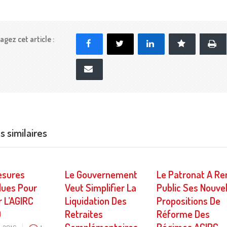
agez cet article :
Impr
Facebook
X
LinkedIn
Marque-p
E-mail
es similaires
esures
Le Gouvernement
Le Patronat A Re
dues Pour
Veut Simplifier La
Public Ses Nouvel
 L’AGIRC
Liquidation Des
Propositions De
O
Retraites
Réforme Des