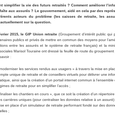
 simplifier la vie des futurs retraités ? Comment améliorer l’inf
e faîte aux assurés ? Le gouvernement, aidé en cela par des repré
férents acteurs du problème (les caisses de retraite, les assu
actuellement sur la question.
évrier 2015, le GIP Union retraite
(Groupement d’intérêt public qui 
enaires publics et privés de mettre en commun des moyens pour l’amé
tions entre les assurés et le système de retraite français) et la min
 sociales Marisol Touraine ont dressé la feuille de route du groupement
savoir :
moderniser les services rendus aux usagers » à travers la mise en pla
mpte unique de retraite et de conseillers virtuels pour délivrer une inf
atique, ainsi que la création d’un portail internet commun à l’ensemble
gimes de retraite pour en simplifier l’accès ;
finaliser les chantiers en cours », que ce soit la création d’un répertoir
s carrières uniques (pour centraliser les données relative à un assuré)
se en place d’un simulateur de retraite performant fondé sur des don
elles ;