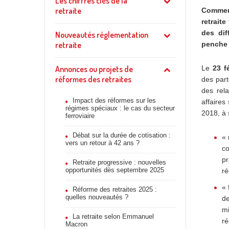
Les chiffres clés de la
retraite
Comment
retrait
des dif
Nouveautés réglementation
retraite
penche 
Annonces ou projets de
Le
23 f
réformes des retraites
des part
des rela
Impact des réformes sur les
affaires
régimes spéciaux : le cas du secteur
2018, à 
ferroviaire
Débat sur la durée de cotisation :
« 
vers un retour à 42 ans ?
co
pr
Retraite progressive : nouvelles
opportunités dès septembre 2025
ré
« 
Réforme des retraites 2025 :
quelles nouveautés ?
de
mi
La retraite selon Emmanuel
ré
Macron