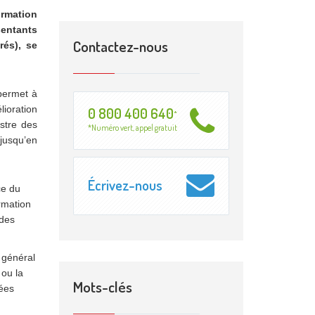
ormation
sentants
Contactez-nous
rés), se
permet à
lioration
0 800 400 640
*
istre des
*Numéro vert, appel gratuit
 jusqu’en
Écrivez-nous
ce du
ormation
 des
e général
 ou la
Mots-clés
nées