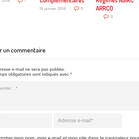
Complémentaires
Régimes AGIRC
r 2016
1
ARRCO
19 janvier 2016
0
0
er un commentaire
resse e-mail ne sera pas publiée.
ps obligatoires sont indiqués avec *
taire
Email
*
gistrer mon nom, mon e-mail et mon site dans le navigateur po