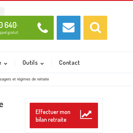
Recherche
Ok
0 640
*
ppel gratuit
e
Outils
Contact
usagers et régimes de retraite
re
Effectuer mon
bilan retraite