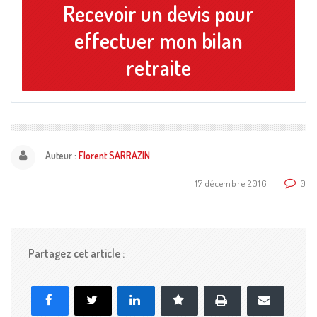
Recevoir un devis pour
effectuer mon bilan
retraite
Auteur :
Florent SARRAZIN
17 décembre 2016
0
Partagez cet article :
Imprimer
Facebook
X
LinkedIn
Marque-page
E-