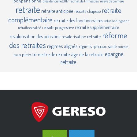
polypensionné
présidentielle 2017
rachat de trimestres
relevé de carrière
retraite
retraite
retraite anticipée
retraite chapeau
complémentaire
retraite des fonctionnaires
retraite dirigeant
retraite supplémentaire
retraite progressive
retraite expatrié
réforme
revalorisation des pensions
revalorisation retraite
des retraites
régimes alignés
régimes spéciaux
santé
surcote
épargne
âge de la retraite
trimestre de retraite
taux plein
retraite