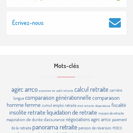
Écrivez-nous
Mots-clés
agirc
arrco
calcul retraite
carrière
assurance vie
audit retraite
comparaison générationnelle
comparaison
longue
homme femme
fiscalité
cumul emploi retraite
droit retraite
dépendance
insolite retraite
liquidation de retraite
maison de retraite
négociations agirc arrco
majoration de durée d’assurance
paiement
panorama retraite
de la retraite
pension de réversion
PERCO