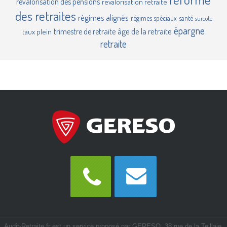
revalorisation des pensions
revalorisation retraite
des retraites
régimes alignés
régimes spéciaux
santé
surcote
épargne
âge de la retraite
trimestre de retraite
taux plein
retraite
Audit-Retraite.fr est un service proposé par GERESO, 38 rue de la Teillaie,