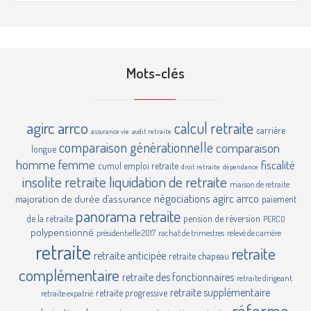
Mots-clés
agirc
arrco
calcul retraite
carrière
assurance vie
audit retraite
comparaison générationnelle
comparaison
longue
homme femme
fiscalité
cumul emploi retraite
droit retraite
dépendance
insolite retraite
liquidation de retraite
maison de retraite
négociations agirc arrco
majoration de durée d’assurance
paiement
panorama retraite
de la retraite
pension de réversion
PERCO
polypensionné
présidentielle 2017
rachat de trimestres
relevé de carrière
retraite
retraite
retraite anticipée
retraite chapeau
complémentaire
retraite des fonctionnaires
retraite dirigeant
retraite supplémentaire
retraite progressive
retraite expatrié
réforme