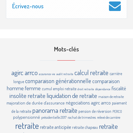
Écrivez-nous
Mots-clés
agirc
arrco
calcul retraite
carrière
assurance vie
audit retraite
comparaison générationnelle
comparaison
longue
homme femme
fiscalité
cumul emploi retraite
droit retraite
dépendance
insolite retraite
liquidation de retraite
maison de retraite
négociations agirc arrco
majoration de durée d’assurance
paiement
panorama retraite
de la retraite
pension de réversion
PERCO
polypensionné
présidentielle 2017
rachat de trimestres
relevé de carrière
retraite
retraite
retraite anticipée
retraite chapeau