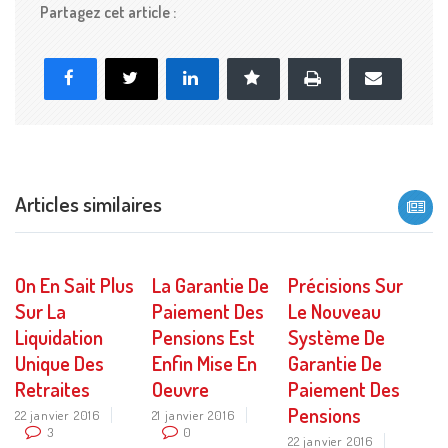
Partagez cet article :
Imprimer
Facebook
X
LinkedIn
Marque-page
E-
mail
Articles similaires
On En Sait Plus
La Garantie De
Précisions Sur
Sur La
Paiement Des
Le Nouveau
Liquidation
Pensions Est
Système De
Unique Des
Enfin Mise En
Garantie De
Retraites
Oeuvre
Paiement Des
Pensions
22 janvier 2016
21 janvier 2016
3
0
22 janvier 2016