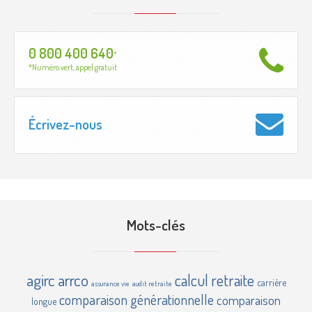
0 800 400 640
*
*Numéro vert, appel gratuit
Écrivez-nous
Mots-clés
agirc
arrco
calcul retraite
carrière
assurance vie
audit retraite
comparaison générationnelle
comparaison
longue