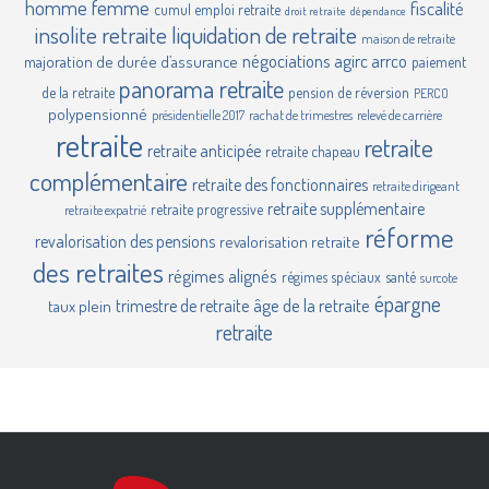
homme femme
fiscalité
cumul emploi retraite
droit retraite
dépendance
insolite retraite
liquidation de retraite
maison de retraite
négociations agirc arrco
majoration de durée d’assurance
paiement
panorama retraite
de la retraite
pension de réversion
PERCO
polypensionné
présidentielle 2017
rachat de trimestres
relevé de carrière
retraite
retraite
retraite anticipée
retraite chapeau
complémentaire
retraite des fonctionnaires
retraite dirigeant
retraite supplémentaire
retraite progressive
retraite expatrié
réforme
revalorisation des pensions
revalorisation retraite
des retraites
régimes alignés
régimes spéciaux
santé
surcote
épargne
âge de la retraite
trimestre de retraite
taux plein
retraite