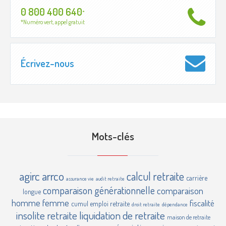
0 800 400 640
*
*Numéro vert, appel gratuit
Écrivez-nous
Mots-clés
agirc
arrco
calcul retraite
carrière
assurance vie
audit retraite
comparaison générationnelle
comparaison
longue
homme femme
fiscalité
cumul emploi retraite
droit retraite
dépendance
insolite retraite
liquidation de retraite
maison de retraite