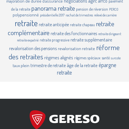
négociations agirc arrco
majoration de durée d’assurance
paiement
panorama retraite
de la retraite
pension de réversion
PERCO
polypensionné
présidentielle 2017
rachat de trimestres
relevé de carrière
retraite
retraite
retraite anticipée
retraite chapeau
complémentaire
retraite des fonctionnaires
retraite dirigeant
retraite supplémentaire
retraite progressive
retraite expatrié
réforme
revalorisation des pensions
revalorisation retraite
des retraites
régimes alignés
régimes spéciaux
santé
surcote
épargne
âge de la retraite
trimestre de retraite
taux plein
retraite