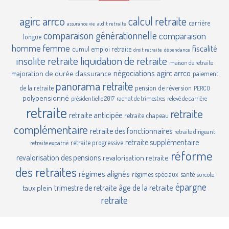
agirc
arrco
calcul retraite
carrière
assurance vie
audit retraite
comparaison générationnelle
comparaison
longue
homme femme
fiscalité
cumul emploi retraite
droit retraite
dépendance
insolite retraite
liquidation de retraite
maison de retraite
négociations agirc arrco
majoration de durée d’assurance
paiement
panorama retraite
de la retraite
pension de réversion
PERCO
polypensionné
présidentielle 2017
rachat de trimestres
relevé de carrière
retraite
retraite
retraite anticipée
retraite chapeau
complémentaire
retraite des fonctionnaires
retraite dirigeant
retraite supplémentaire
retraite progressive
retraite expatrié
réforme
revalorisation des pensions
revalorisation retraite
des retraites
régimes alignés
régimes spéciaux
santé
surcote
épargne
âge de la retraite
trimestre de retraite
taux plein
retraite