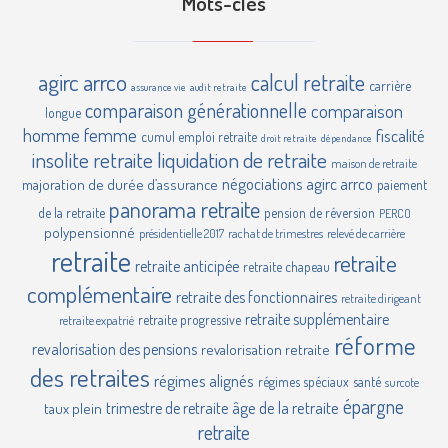
Mots-clés
agirc
arrco
calcul retraite
carrière
assurance vie
audit retraite
comparaison générationnelle
comparaison
longue
homme femme
fiscalité
cumul emploi retraite
droit retraite
dépendance
insolite retraite
liquidation de retraite
maison de retraite
négociations agirc arrco
majoration de durée d’assurance
paiement
panorama retraite
de la retraite
pension de réversion
PERCO
polypensionné
présidentielle 2017
rachat de trimestres
relevé de carrière
retraite
retraite
retraite anticipée
retraite chapeau
complémentaire
retraite des fonctionnaires
retraite dirigeant
retraite supplémentaire
retraite progressive
retraite expatrié
réforme
revalorisation des pensions
revalorisation retraite
des retraites
régimes alignés
régimes spéciaux
santé
surcote
épargne
âge de la retraite
trimestre de retraite
taux plein
retraite