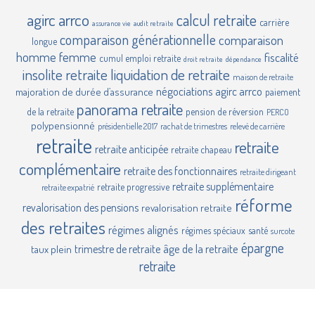
agirc
arrco
calcul retraite
carrière
assurance vie
audit retraite
comparaison générationnelle
comparaison
longue
homme femme
fiscalité
cumul emploi retraite
droit retraite
dépendance
insolite retraite
liquidation de retraite
maison de retraite
négociations agirc arrco
majoration de durée d’assurance
paiement
panorama retraite
de la retraite
pension de réversion
PERCO
polypensionné
présidentielle 2017
rachat de trimestres
relevé de carrière
retraite
retraite
retraite anticipée
retraite chapeau
complémentaire
retraite des fonctionnaires
retraite dirigeant
retraite supplémentaire
retraite progressive
retraite expatrié
réforme
revalorisation des pensions
revalorisation retraite
des retraites
régimes alignés
régimes spéciaux
santé
surcote
épargne
âge de la retraite
trimestre de retraite
taux plein
retraite