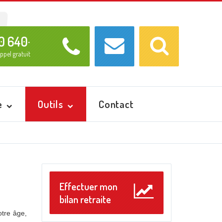
Recherche
Ok
0 640
*
ppel gratuit
e
Outils
Contact
Effectuer mon
bilan retraite
otre âge,