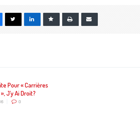
Imprimer
Facebook
X
LinkedIn
Marque-page
E-mail
ite Pour « Carrières
, J’y Ai Droit?
016
0