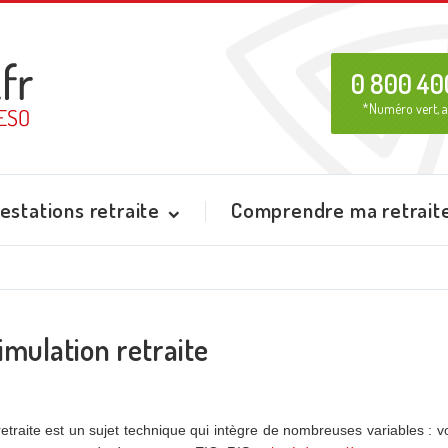
0 800 40
*Numéro vert, a
estations retraite
Comprendre ma retrait
simulation retraite
retraite est un sujet technique qui intègre de nombreuses variables : v