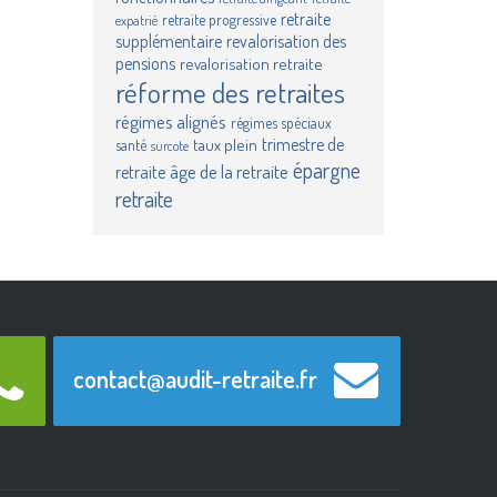
retraite
retraite progressive
expatrié
supplémentaire
revalorisation des
pensions
revalorisation retraite
réforme des retraites
régimes alignés
régimes spéciaux
trimestre de
taux plein
santé
surcote
épargne
âge de la retraite
retraite
retraite
contact@audit-retraite.fr