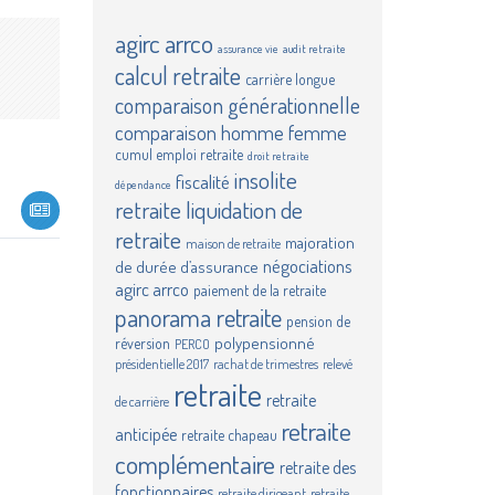
agirc
arrco
assurance vie
audit retraite
calcul retraite
carrière longue
comparaison générationnelle
comparaison homme femme
cumul emploi retraite
droit retraite
insolite
fiscalité
dépendance
retraite
liquidation de
retraite
majoration
maison de retraite
négociations
de durée d’assurance
agirc arrco
paiement de la retraite
panorama retraite
pension de
polypensionné
réversion
PERCO
présidentielle 2017
rachat de trimestres
relevé
retraite
retraite
de carrière
retraite
anticipée
retraite chapeau
complémentaire
retraite des
fonctionnaires
retraite dirigeant
retraite