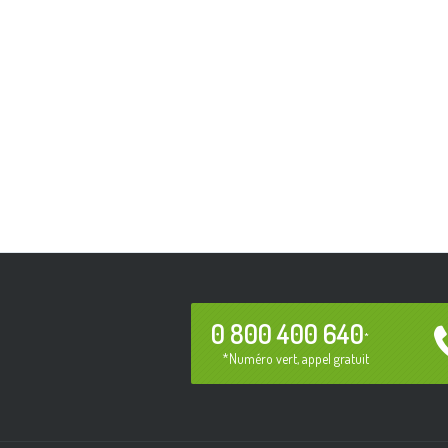
0 800 400 640
*
*Numéro vert, appel gratuit